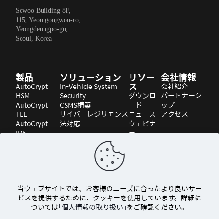
Sewoo Building 8F,
115, Yeouigongwon-ro,
Yeongdeungpo-gu,
Seoul, Korea
製品
ソリューション
リソー
会社情報
ス
AutoCrypt
In-Vehicle System
会社紹介
HSM
Security
ダウンロ
パートナーシ
AutoCrypt
CSMS構築
ード
ップ
TEE
サイバーレジリエンス
ニュース
アクセス
AutoCrypt
法対応
ウェビナ
IDS
ー
AutoCrypt
ブログ
V2X-EE
当ウェブサイトでは、お客様のニーズに合ったより良いサー
ビスを提供するために、クッキーを使用しています。詳細に
ついては
「個人情報の取り扱い」
をご確認ください。
© 2026 AUTOCRYPT Co., Ltd. All rights reserved.