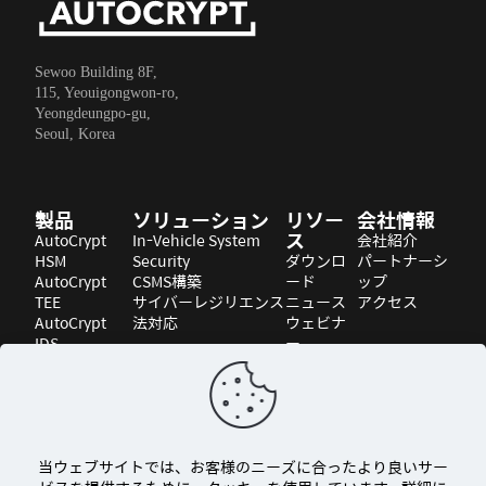
Sewoo Building 8F,
115, Yeouigongwon-ro,
Yeongdeungpo-gu,
Seoul, Korea
製品
ソリューション
リソー
会社情報
ス
AutoCrypt
In-Vehicle System
会社紹介
HSM
Security
ダウンロ
パートナーシ
AutoCrypt
CSMS構築
ード
ップ
TEE
サイバーレジリエンス
ニュース
アクセス
AutoCrypt
法対応
ウェビナ
IDS
ー
AutoCrypt
ブログ
V2X-EE
当ウェブサイトでは、お客様のニーズに合ったより良いサー