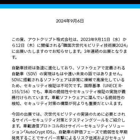
2024年9月6日
この度、アウトクリプト株式会社は、2023年9月11日（水）か
ら12日（木）に開催される「韓国次世代モビリティ技術展2024」
に出展いたしますのでお知らせします。3年連続の出展となりま
す。
自動車技術は急速に進化しており、ソフトウェアで定義される
自動車（SDV）の実現はもはや遠い未来の話ではありません。
SDVに搭載されるソフトウェアは非常に複雑で高度化している
ため、セキュリティ検証は不可欠です。国際基準（UNECE R-
155/156）でも、車両の脆弱性やセキュリティ検証の実施が義
務付けられています。車載ソフトウェアに潜んでいる脆弱性の
検知、セキュリティ対策の構築が何よりも重要だといえます。
今回の出展では、次世代モビリティの実装のために必要とされ
るサイバーセキュリティ対策とテスティングツールをご紹介し
ます。車載通信プロトコル向けサイバーセキュリティソリュー
ション「AutoCrypt IDS」、自動車の評価フェーズで脆弱性を早期
発見することでサイバー攻撃によるリスク低減およびセキュリ