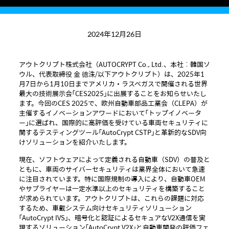
2024年12月26日
アウトクリプト株式会社（AUTOCRYPT Co., Ltd.、本社：韓国ソ
ウル、代表取締役 金 德洙/以下アウトクリプト）は、2025年1
月7日から1月10日までアメリカ・ラスベガスで開催される世界
最大の技術展示会「CES2025」に出展することをお知らせいたし
ます。今回のCES 2025で、欧州自動車部品工業会（CLEPA）が
主催するイノベーションアワードにおいて「トップイノベータ
ー」に選ばれ、国際的に高評価を受けている車両セキュリティに
関するテスティングツール「AutoCrypt CSTP」と革新的なSDV向
けソリューションを紹介いたします。
現在、ソフトウェアによって定義される自動車（SDV）の普及と
ともに、車両のサイバーセキュリティは業界全体において急速
に注目されています。特に国際規制の導入により、自動車OEM
やサプライヤーは一定水準以上のセキュリティを構築すること
が求められています。アウトクリプトは、これらの課題に対応
するため、車載システム向けセキュリティソリューション
「AutoCrypt IVS」、暗号化と認証によるセキュアなV2X通信を実
現するソリューション「AutoCrypt V2X」と自動車開発の評価フェ