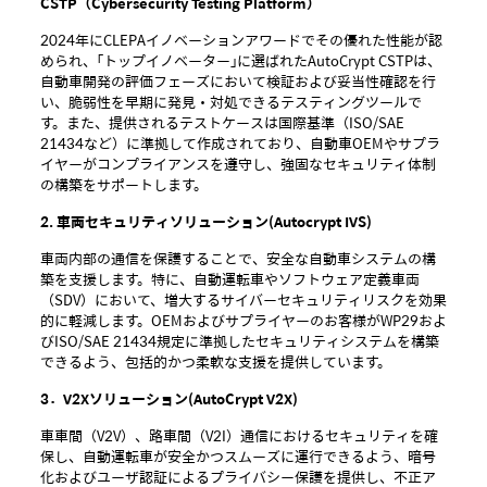
CSTP
（
Cybersecurity Testing Platform
）
2024年にCLEPAイノベーションアワードでその優れた性能が認
められ、「トップイノベーター」に選ばれたAutoCrypt CSTPは、
自動車開発の評価フェーズにおいて検証および妥当性確認を行
い、脆弱性を早期に発見・対処できるテスティングツールで
す。また、提供されるテストケースは国際基準（ISO/SAE
21434など）に準拠して作成されており、自動車OEMやサプラ
イヤーがコンプライアンスを遵守し、強固なセキュリティ体制
の構築をサポートします。
2
.
車
両
セキュリティソリュ
ー
ション
(Autocrypt IVS)
車両内部の通信を保護することで、安全な自動車システムの構
築を支援します。特に、自動運転車やソフトウェア定義車両
（SDV）において、増大するサイバーセキュリティリスクを効果
的に軽減します。OEMおよびサプライヤーのお客様がWP29およ
びISO/SAE 21434規定に準拠したセキュリティシステムを構築
できるよう、包括的かつ柔軟な支援を提供しています。
3．V2X
ソリュ
ー
ション
(AutoCrypt V2X)
車車間（V2V）、路車間（V2I）通信におけるセキュリティを確
保し、自動運転車が安全かつスムーズに運行できるよう、暗号
化およびユーザ認証によるプライバシー保護を提供し、不正ア