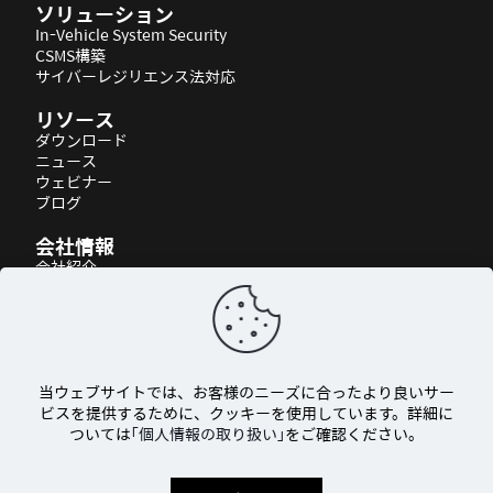
ソリューション
In-Vehicle System Security
CSMS構築
サイバーレジリエンス法対応
リソース
ダウンロード
ニュース
ウェビナー
ブログ
会社情報
会社紹介
パートナーシップ
アクセス
当ウェブサイトでは、お客様のニーズに合ったより良いサー
ビスを提供するために、クッキーを使用しています。詳細に
ついては
「個人情報の取り扱い」
をご確認ください。
© 2026 AUTOCRYPT Co., Ltd. All rights reserved.
個人情報の取り扱い