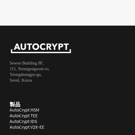
Sewoo Building 8F,
115, Yeouigongwon-ro,
Yeongdeungpo-gu,
Seoul, Korea
製品
AutoCrypt HSM
AutoCrypt TEE
AutoCrypt IDS
AutoCrypt V2X-EE