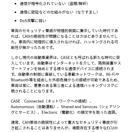
通信が暗号化されていない（盗聴/解析）
通信に認証などの仕組みがない（なりすまし）
DoS攻撃に弱い
車両のセキュリティ脅威が物理的側面に集中していた時代であ
れば、CANの脆弱性が問題になることはさほどありませんでし
た。車両内に物理的に侵入されなければ、ハッキングされる可
能性が無かったためです。
しかし現代の自動車業界は、CASEとも呼ばれる新たな時代に突
入しています。自動車はインターネットを介して、路側装置やス
マートフォンを始めとする様々な通信デバイスに接続されま
す。自動車の制御に直結している車載ネットワークは、Wi-Fiや
Bluetooth等を経由した外部危機からの接続が可能であるため、
車両は常に、悪意のある第三者による遠隔ハッキングリスクに
晒されることになります。
CASE：Connected（ネットワークへの接続）、
Autonomous（自動運転）、Shared and Services（シェアリン
グとサービス）、Electoric（電動化）の頭文字を取った造語。
通常、CAN単体の脆弱性によって重大なセキュリティ事故が引
き起こされることはありませんが、複数存在する様々なECUの