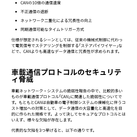
CANの10倍の通信速度
不正通信の遮断
ネットワーク二重化による冗長性の向上
同期通信可能なタイムトリガー方式
仕様が想定されるシーンとしては、従来の機械式制御に代わっ
て電気信号でステアリングを制御する「ステアパイワイヤー」な
どで、CANよりも高速なデータ通信と冗長性が求められます。
車載通信プロトコルのセキュリテ
ィ脅威
車載ネットワーク・システムの脆弱性報告の中で、比較的多い
ものが車載通信プロトコル「CAN」に関連した脆弱性についてで
す。もともとCANは自動車の電子制御システムの複雑化に伴うコ
スト増加への対策として、データ通信の大容量化と高速化を目
的に作られた規格です。よって決してセキュアなプロトコルとは
いえず、様々な欠陥が存在します。
代表的な欠陥を3つ挙げると、以下の通りです。