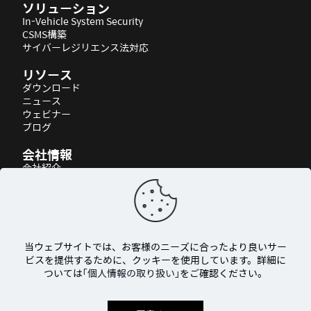
ソリューション
In-Vehicle System Security
CSMS構築
サイバーレジリエンス法対応
リソース
ダウンロード
ニュース
ウェビナー
ブログ
会社情報
会社紹介
パートナーシップ
アクセス
当ウェブサイトでは、お客様のニーズに合ったより良いサー
ビスを提供するために、クッキーを使用しています。詳細に
ついては
「個人情報の取り扱い」
をご確認ください。
© 2026 AUTOCRYPT Co., Ltd. All rights reserved.
個人情報の取り扱い