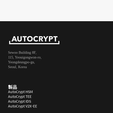
Sewoo Building 8F,
115, Yeouigongwon-ro,
Yeongdeungpo-gu,
Seoul, Korea
製品
AutoCrypt HSM
AutoCrypt TEE
AutoCrypt IDS
AutoCrypt V2X-EE