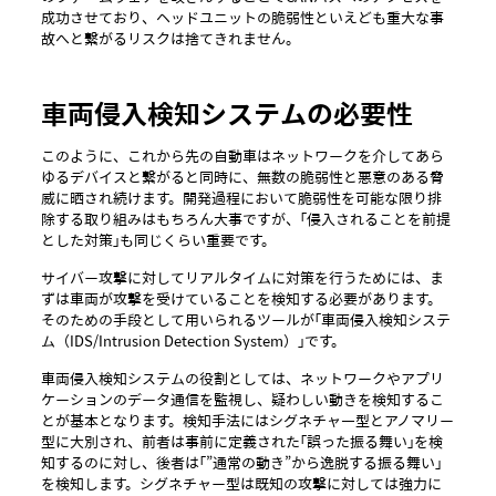
成功させており、ヘッドユニットの脆弱性といえども重大な事
故へと繋がるリスクは捨てきれません。
車両侵入検知システムの必要性
このように、これから先の自動車はネットワークを介してあら
ゆるデバイスと繋がると同時に、無数の脆弱性と悪意のある脅
威に晒され続けます。開発過程において脆弱性を可能な限り排
除する取り組みはもちろん大事ですが、「侵入されることを前提
とした対策」も同じくらい重要です。
サイバー攻撃に対してリアルタイムに対策を行うためには、ま
ずは車両が攻撃を受けていることを検知する必要があります。
そのための手段として用いられるツールが「車両侵入検知システ
ム（IDS/Intrusion Detection System）」です。
車両侵入検知システムの役割としては、ネットワークやアプリ
ケーションのデータ通信を監視し、疑わしい動きを検知するこ
とが基本となります。検知手法にはシグネチャ―型とアノマリー
型に大別され、前者は事前に定義された「誤った振る舞い」を検
知するのに対し、後者は「”通常の動き”から逸脱する振る舞い」
を検知します。シグネチャー型は既知の攻撃に対しては強力に