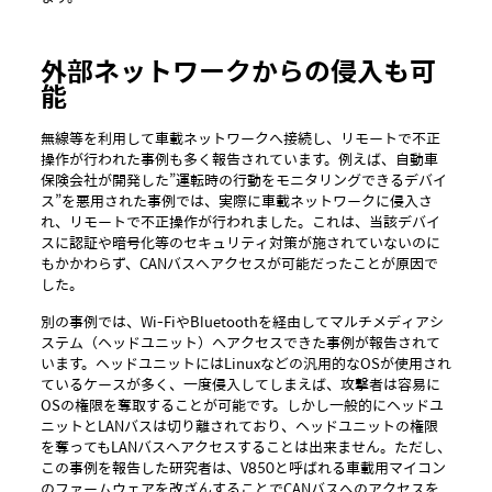
外部ネットワークからの侵入も可
能
無線等を利用して車載ネットワークへ接続し、リモートで不正
操作が行われた事例も多く報告されています。例えば、自動車
保険会社が開発した”運転時の行動をモニタリングできるデバイ
ス”を悪用された事例では、実際に車載ネットワークに侵入さ
れ、リモートで不正操作が行われました。これは、当該デバイ
スに認証や暗号化等のセキュリティ対策が施されていないのに
もかかわらず、CANバスへアクセスが可能だったことが原因で
した。
別の事例では、Wi-FiやBluetoothを経由してマルチメディアシ
ステム（ヘッドユニット）へアクセスできた事例が報告されて
います。ヘッドユニットにはLinuxなどの汎用的なOSが使用され
ているケースが多く、一度侵入してしまえば、攻撃者は容易に
OSの権限を奪取することが可能です。しかし一般的にヘッドユ
ニットとLANバスは切り離されており、ヘッドユニットの権限
を奪ってもLANバスへアクセスすることは出来ません。ただし、
この事例を報告した研究者は、V850と呼ばれる車載用マイコン
のファームウェアを改ざんすることでCANバスへのアクセスを