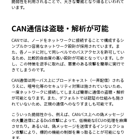
脆弱性を利用されることで、大きな脅威となり得るといわれて
います。
CAN通信は盗聴・解析が可能
CANでは、ノードをネットワークに接続することで構成するシ
ンプルかつ容易なネットワーク設計が採用されています。ま
た、各ノードに対して同レベルでのバスアクセスを許可してい
るため、比較的自由度の高い設計が可能となっています。しか
し、この特徴を逆手に取れば、悪意のある攻撃を簡単に実行で
きてしまうのです。
CAN通信は同一バス上にブロードキャスト（一斉配信）される
うえに、暗号化等のセキュリティ対策は施されていないため、
一度ネットワークに接続してしまえば簡単に通信の盗聴・解析
が可能となります。また、デフォルトでは認証の仕組みも施さ
れていないため、正規の通信へのなりすましも可能です。
こういった脆弱性から、例えば、CANバス上への偽メッセージ
の大量送信によるDoS攻撃によって、低機能なECUの処理を麻痺
させたり。あるいは、偽メッセージを送信するインジェクショ
ン攻撃により、標的の機能の制御を乗っ取ることが可能になり
ます。