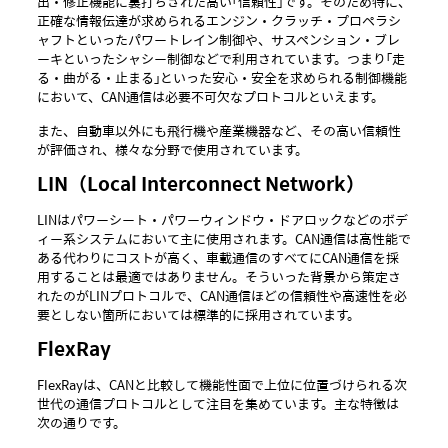
出・修正機能に裏打ちされた高い「信頼性」です。そのため特に、
正確な情報伝達が求められるエンジン・クラッチ・プロペラシ
ャフトといったパワートレイン制御や、サスペンション・ブレ
ーキといったシャシー制御などで利用されています。つまり「走
る・曲がる・止まる」といった安心・安全を求められる制御機能
において、CAN通信は必要不可欠なプロトコルといえます。
また、自動車以外にも飛行機や産業機器など、その高い信頼性
が評価され、様々な分野で使用されています。
LIN（Local Interconnect Network）
LINはパワーシート・パワーウィンドウ・ドアロックなどのボデ
ィー系システムにおいて主に使用されます。CAN通信は高性能で
ある代わりにコストが高く、車載通信のすべてにCAN通信を採
用することは最適ではありません。そういった背景から策定さ
れたのがLINプロトコルで、CAN通信ほどの信頼性や高速性を必
要としない箇所においては標準的に採用されています。
FlexRay
FlexRayは、CANと比較して機能性面で上位に位置づけられる次
世代の通信プロトコルとして注目を集めています。主な特徴は
次の通りです。