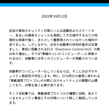
2022年10月12日
従来の車両セキュリティ対策といえば盗難防止やスマートキ
ー、あるいは直接モジュールを接続して不正操作するなどの物
理的な側面が強く、またさして重要視されていなかった傾向が
ありました。しかしながら、近年の自動車の技術的進歩は目覚
ましく、車両に搭載されるECU（Electronic Control Unit）の数
は年々増加し、今では「車輪のついたコンピューター」と揶揄さ
れるほど、自動車には多くのコンピューターが搭載されていま
す。
自動車がコンピューター化しているならば、そこには必ずセキ
ュリティ脆弱性が存在します。特に、ECU同士の通信に使われる
「車載通信プロトコル」の分野にはセキュリティ上の課題が山積
しており、対策を急ぐ必要があります。
そこで本記事では、車載通信プロトコルの種類と役割、抱えて
いるセキュリティ脅威とその対策について詳しく解説していき
ます。