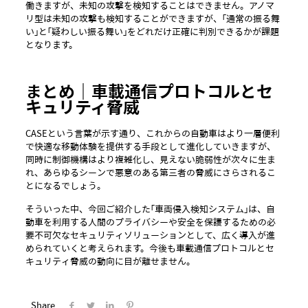
働きますが、未知の攻撃を検知することはできません。アノマ
リ型は未知の攻撃も検知することができますが、「通常の振る舞
い」と「疑わしい振る舞い」をどれだけ正確に判別できるかが課題
となります。
まとめ｜車載通信プロトコルとセ
キュリティ脅威
CASEという言葉が示す通り、これからの自動車はより一層便利
で快適な移動体験を提供する手段として進化していきますが、
同時に制御機構はより複雑化し、見えない脆弱性が次々に生ま
れ、あらゆるシーンで悪意のある第三者の脅威にさらされるこ
とになるでしょう。
そういった中、今回ご紹介した「車両侵入検知システム」は、自
動車を利用する人間のプライバシーや安全を保護するための必
要不可欠なセキュリティソリューションとして、広く導入が進
められていくと考えられます。今後も車載通信プロトコルとセ
キュリティ脅威の動向に目が離せません。
Share