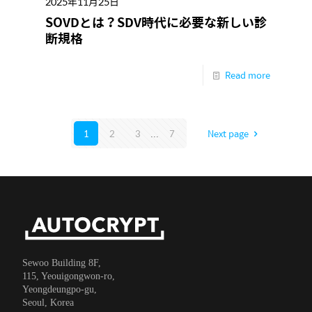
2025年11月25日
SOVDとは？SDV時代に必要な新しい診
断規格
Read more
1
2
3
...
7
Next page
Sewoo Building 8F,
115, Yeouigongwon-ro,
Yeongdeungpo-gu,
Seoul, Korea