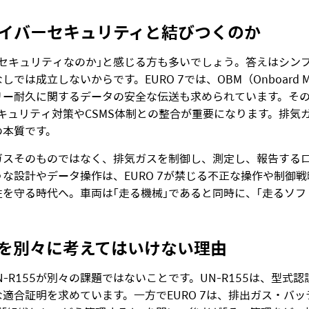
イバ
ー
セキュリティと結びつくのか
セキュリティなのか」と感じる方も多いでしょう。答えはシン
は成立しないからです。EURO 7では、OBM（Onboard Mo
リー耐久に関するデータの安全な伝送も求められています。そ
ーセキュリティ対策やCSMS体制との整合が重要になります。排
の本質です。
ガスそのものではなく、排気ガスを制御し、測定し、報告する
な設計やデータ操作は、EURO 7が禁じる不正な操作や制御
を守る時代へ。車両は「走る機械」であると同時に、「走るソフ
を別々に考えてはいけない理由
N-R155が別々の課題ではないことです。UN-R155は、型式
適合証明を求めています。一方でEURO 7は、排出ガス・バ