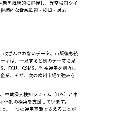
ィ状態を継続的に把握し、異常検知やイ
める継続的な脅威監視・検知・対応――
ア、改ざんされないデータ、市販後も続
リティは、一見すると別のテーマに見
MS、ECU、CSMS、監視運用を別々に
る企業こそが、次の欧州市場で強みを
は、車載侵入検知システム（IDS）と車
ティ体制の構築を支援しています。
応まで、一つの運用基盤で支えることが