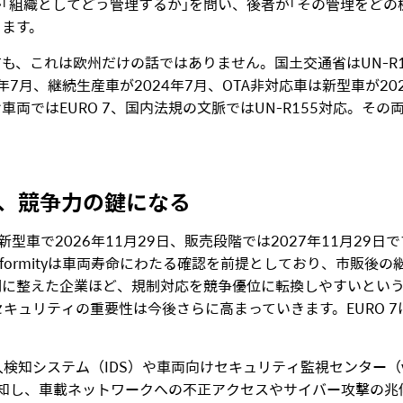
「組織としてどう管理するか」を問い、後者が「その管理をどの
ります。
も、これは欧州だけの話ではありません。国土交通省はUN-R15
年7月、継続生産車が2024年7月、OTA非対応車は新型車が20
両ではEURO 7、国内法規の文脈ではUN-R155対応。そ
。
、競争力の鍵になる
新型車で2026年11月29日、販売段階では2027年11月2
e Conformityは車両寿命にわたる確認を前提としており、市
期に整えた企業ほど、規制対応を競争優位に転換しやすいとい
キュリティの重要性は今後さらに高まっていきます。EURO 
。
検知システム（IDS）や車両向けセキュリティ監視センター（
を検知し、車載ネットワークへの不正アクセスやサイバー攻撃の