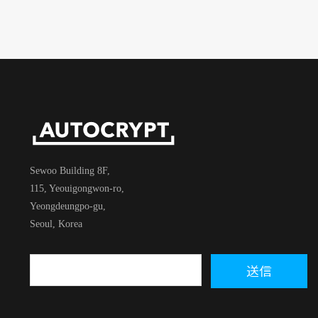
Sewoo Building 8F,
115, Yeouigongwon-ro,
Yeongdeungpo-gu,
Seoul, Korea