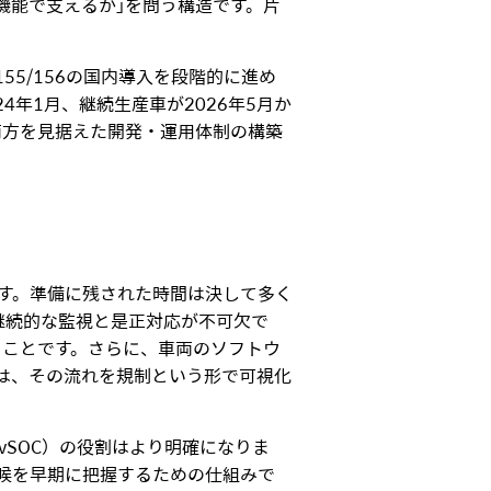
機能で支えるか」を問う構造です。片
5/156の国内導入を段階的に進め
24年1月、継続生産車が2026年5月か
の両方を見据えた開発・運用体制の構築
9日です。準備に残された時間は決して多く
販後の継続的な監視と是正対応が不可欠で
うことです。さらに、車両のソフトウ
7は、その流れを規制という形で可視化
vSOC）の役割はより明確になりま
兆候を早期に把握するための仕組みで