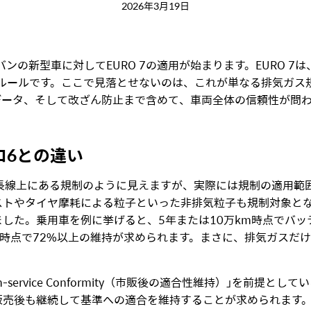
2026年3月19日
・バンの新型車に対してEURO 7の適用が始まります。EURO 7は
式認証ルールです。ここで見落とせないのは、これが単なる排気ガ
データ、そして改ざん防止まで含めて、車両全体の信頼性が問
ロ
6
との違い
の延長線上にある規制のように見えますが、実際には規制の適用
トやタイヤ摩耗による粒子といった非排気粒子も規制対象となり
。乗用車を例に挙げると、5年または10万km時点でバッテリー健全
万km時点で72%以上の維持が求められます。まさに、排気ガス
。
n-service Conformity（市販後の適合性維持）」を前提
売後も継続して基準への適合を維持することが求められます。