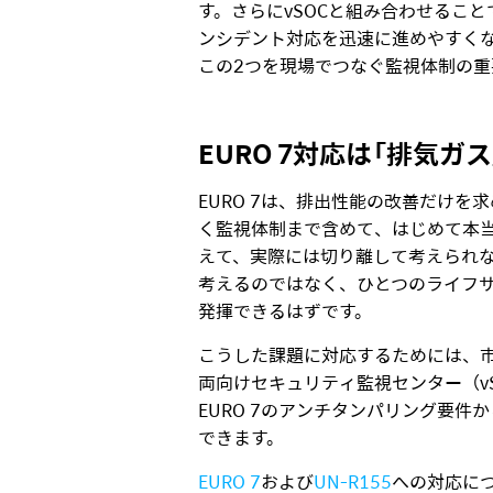
す。さらにvSOCと組み合わせるこ
ンシデント対応を迅速に進めやすくなり
この2つを現場でつなぐ監視体制の
EURO 7対応は「排気
EURO 7は、排出性能の改善だけ
く監視体制まで含めて、はじめて本
えて、実際には切り離して考えられ
考えるのではなく、ひとつのライフ
発揮できるはずです。
こうした課題に対応するためには、市販
両向けセキュリティ監視センター（v
EURO 7のアンチタンパリング要件
できます。
EURO 7
および
UN-R155
への対応に