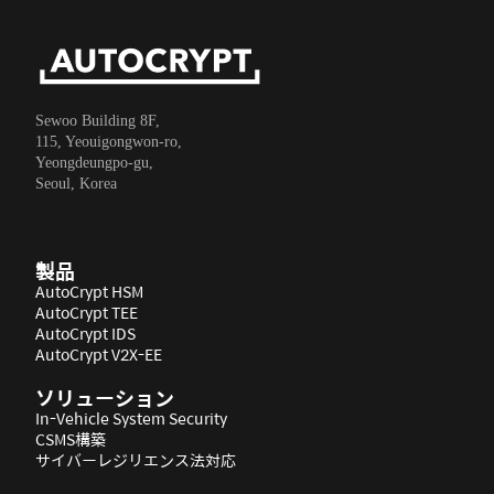
Sewoo Building 8F,
115, Yeouigongwon-ro,
Yeongdeungpo-gu,
Seoul, Korea
製品
AutoCrypt HSM
AutoCrypt TEE
AutoCrypt IDS
AutoCrypt V2X-EE
ソリューション
In-Vehicle System Security
CSMS構築
サイバーレジリエンス法対応