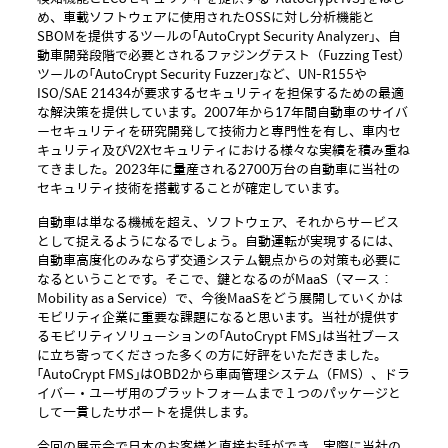
め、車載ソフトウェアに使用されたOSSに対し分析機能と
SBOMを提供するツールの「AutoCrypt Security Analyzer」、自
動車開発段階で必要とされるファジングテスト（Fuzzing Test）
ツールの「AutoCrypt Security Fuzzer」など、UN-R155や
ISO/SAE 21434が要求するセキュリティを担保するための最適
な解決策を提供しています。2007年から17年間自動車のサイバ
ーセキュリティを研究開発して技術力と専門性を有し、車内セ
キュリティ及びV2Xセキュリティにおける様々な実績を積み重ね
てきました。
2023年に量産される2700万台の自動車に当社の
セキュリティ技術を搭載することが確定しています。
自動車は単なる機械を超え、ソフトウェア、それからサービス
として捉えるようになるでしょう。自動運転が実現するには、
自動車高度化のみならず交通システム観点からの対策も必要に
なるということです。そこで、鍵となるのがMaaS（マース：
Mobility as a Service）で、今後MaaSをどう展開していくかは
モビリティ企業に重要な課題になると思います。当社が提供す
るモビリティソリューションの「AutoCrypt FMS」は当社ブース
に立ち寄ってくださった多くの方に好評をいただきました。
「AutoCrypt FMS」はOBD2から車両管理システム（FMS）、ドラ
イバー・ユーザ用のプラットフォームまで１つのパッケージと
して一貫したサポートを提供します。
今回の展示会で日本のお客様と直接お話ができ、実際に当社の