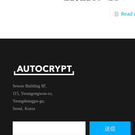
Read 
Sewoo Building 8F,
115, Yeouigongwon-ro,
Yeongdeungpo-gu,
Seoul, Korea