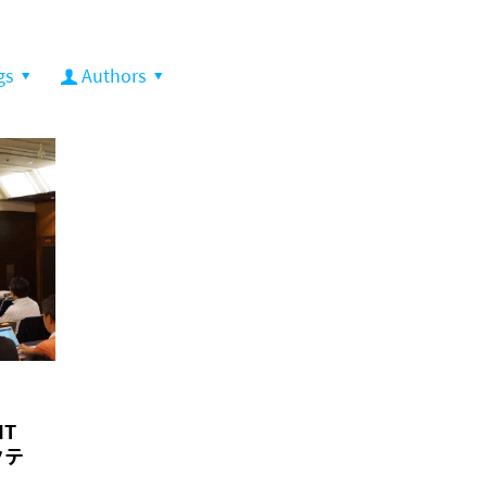
gs
Authors
IT
クテ