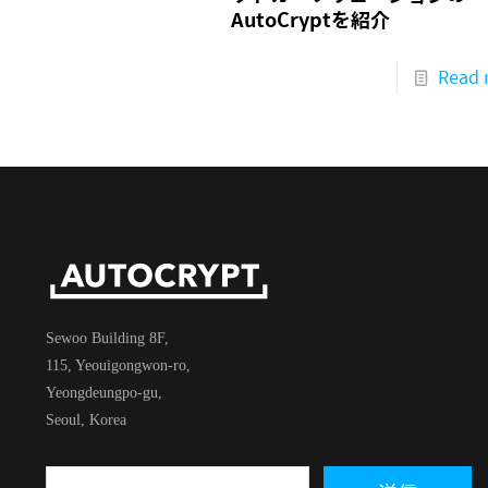
AutoCryptを紹介
Read 
Sewoo Building 8F,
115, Yeouigongwon-ro,
Yeongdeungpo-gu,
Seoul, Korea