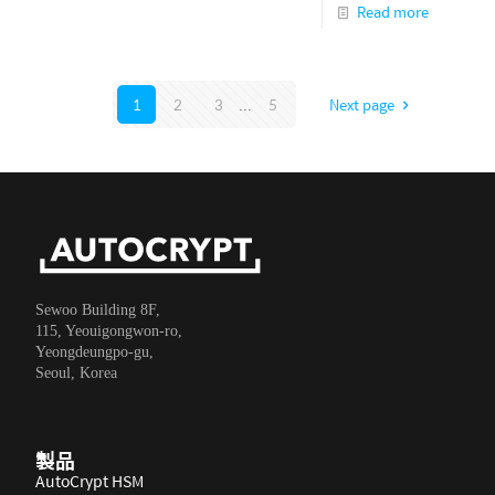
Read more
1
2
3
...
5
Next page
Sewoo Building 8F,
115, Yeouigongwon-ro,
Yeongdeungpo-gu,
Seoul, Korea
製品
AutoCrypt HSM