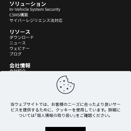
ソリューション
In-Vehicle System Security
CSMS構築
サイバーレジリエンス法対応
リソース
ダウンロード
ニュース
ウェビナー
ブログ
会社情報
会社紹介
パートナーシップ
アクセス
当ウェブサイトでは、お客様のニーズに合ったより良いサー
ビスを提供するために、クッキーを使用しています。詳細に
ついては
「個人情報の取り扱い」
をご確認ください。
© 2026 AUTOCRYPT Co., Ltd. All rights reserved.
個人情報の取り扱い