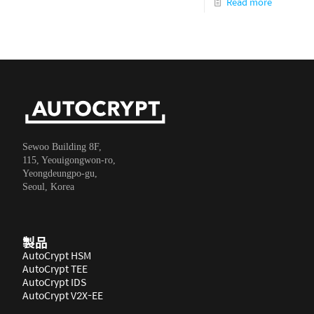
Read more
Sewoo Building 8F,
115, Yeouigongwon-ro,
Yeongdeungpo-gu,
Seoul, Korea
製品
AutoCrypt HSM
AutoCrypt TEE
AutoCrypt IDS
AutoCrypt V2X-EE