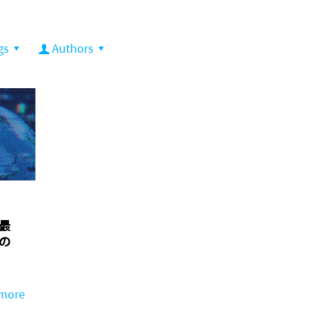
gs
Authors
最
の
more