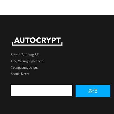
Sewoo Building 8F,
115, Yeouigongwon-ro,
Yeongdeungpo-gu,
Seoul, Korea