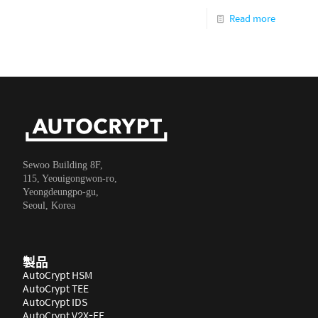
Read more
Sewoo Building 8F,
115, Yeouigongwon-ro,
Yeongdeungpo-gu,
Seoul, Korea
製品
AutoCrypt HSM
AutoCrypt TEE
AutoCrypt IDS
AutoCrypt V2X-EE