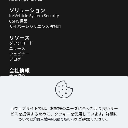
ソリューション
In-Vehicle System Security
CSMS構築
サイバーレジリエンス法対応
リソース
ダウンロード
ニュース
ウェビナー
ブログ
会社情報
会社紹介
パートナーシップ
アクセス
当ウェブサイトでは、お客様のニーズに合ったより良いサー
ビスを提供するために、クッキーを使用しています。詳細に
ついては
「個人情報の取り扱い」
をご確認ください。
© 2026 AUTOCRYPT Co., Ltd. All rights reserved.
個人情報の取り扱い