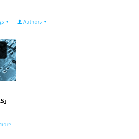
gs
Authors
S」
more