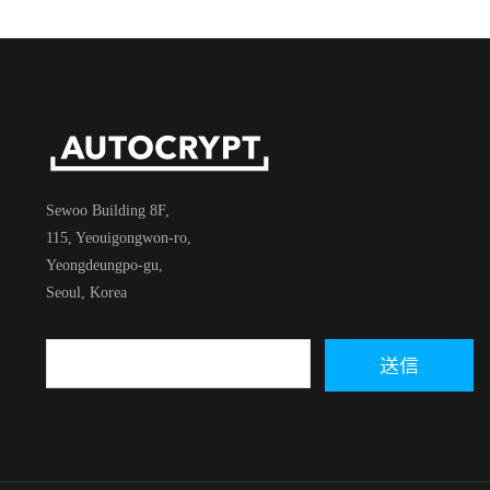
Sewoo Building 8F,
115, Yeouigongwon-ro,
Yeongdeungpo-gu,
Seoul, Korea